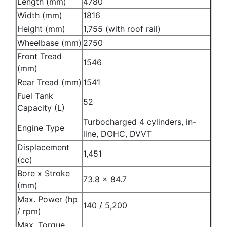
Length (mm)
4780
Width (mm)
1816
Height (mm)
1,755 (with roof rail)
Wheelbase (mm)
2750
Front Tread
1546
(mm)
Rear Tread (mm)
1541
Fuel Tank
52
Capacity (L)
Turbocharged 4 cylinders, in-
Engine Type
line, DOHC, DVVT
Displacement
1,451
(cc)
Bore x Stroke
73.8 x 84.7
(mm)
Max. Power (hp
140 / 5,200
/ rpm)
Max. Torque