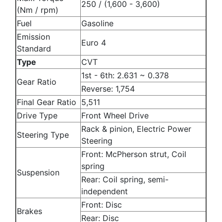
250 / (1,600 - 3,600)
(Nm / rpm)
Fuel
Gasoline
Emission
Euro 4
Standard
Type
CVT
1st - 6th: 2.631 ~ 0.378
Gear Ratio
Reverse: 1,754
Final Gear Ratio
5,511
Drive Type
Front Wheel Drive
Rack & pinion, Electric Power
Steering Type
Steering
Front: McPherson strut, Coil
spring
Suspension
Rear: Coil spring, semi-
independent
Front: Disc
Brakes
Rear: Disc