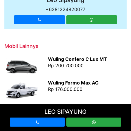
+6281224820077
Mobil Lainnya
Wuling Confero C Lux MT
Rp 200.700.000
Wuling Formo Max AC
Rp 176.000.000
Wuling Confero DB
LEO SIPAYUNG
LEO SIPAYUNG
Rp 188.300.000